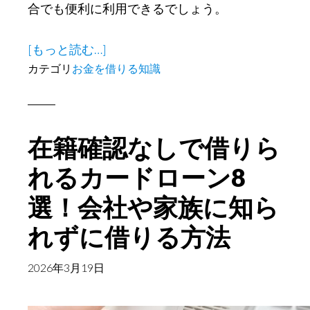
合でも便利に利用できるでしょう。
about
[もっと読む…]
即
カテゴリ
お金を借りる知識
日
で
キ
在籍確認なしで借りら
ャ
ッ
れるカードローン8
シ
選！会社や家族に知ら
ン
れずに借りる方法
グ
を
2026年3月19日
行
う
た