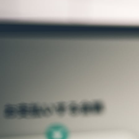
ロ
ー
ン
一
覧！
提
出
条
件
を
な
し
に
す
る