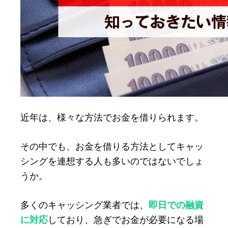
に！
失
敗
し
な
い
選
び
近年は、様々な方法でお金を借りられます。
方
と
その中でも、お金を借りる方法としてキャッ
は？
シングを連想する人も多いのではないでしょ
うか。
多くのキャッシング業者では、
即日での融資
に対応
しており、急ぎでお金が必要になる場