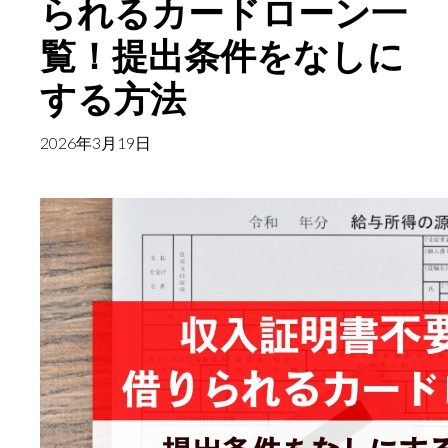
られるカードローン一
で
覧！提出条件をなしに
借
する方法
り
ら
2026年3月19日
れ
る
カ
ー
ド
ロ
ー
ン
8
選！
会