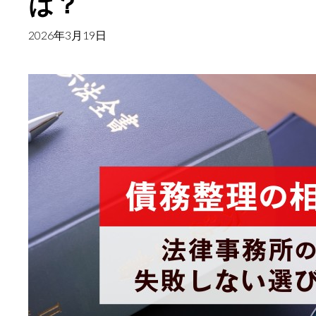
は？
に
2026年3月19日
知
っ
て
お
き
た
い、
デ
メ
リ
ッ
ト
と
メ