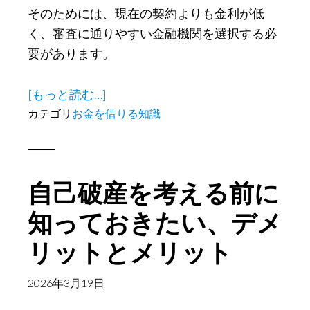
そのためには、現在の契約よりも金利が低
く、審査に通りやすい金融機関を選択する必
要があります。
about
[もっと読む…]
カ
カテゴリ
お金を借りる知識
ー
ド
ロ
自己破産を考える前に
ー
ン
知っておきたい、デメ
を
リットとメリット
借
り
2026年3月19日
換