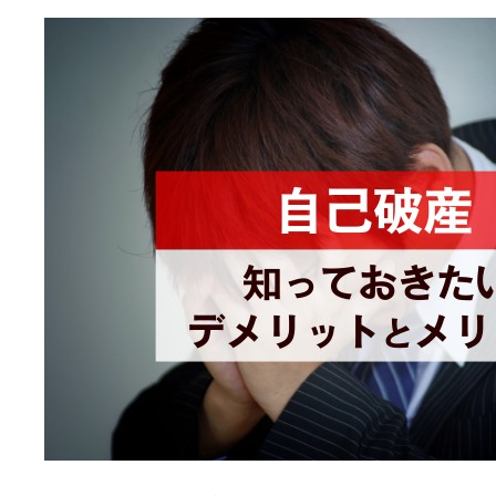
え
な
ら
ど
こ
が
い
い？
複
数
の
借
入
を
ま
と