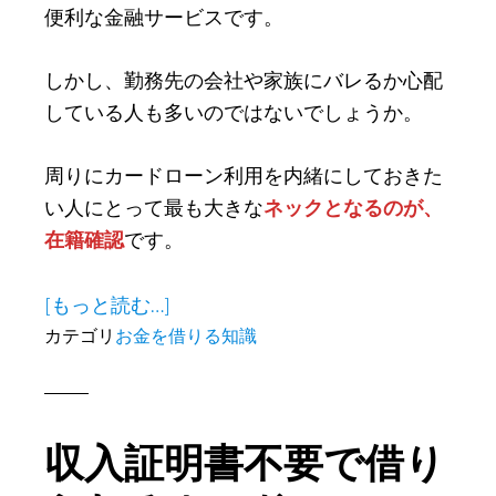
便利な金融サービスです。
しかし、勤務先の会社や家族にバレるか心配
している人も多いのではないでしょうか。
周りにカードローン利用を内緒にしておきた
い人にとって最も大きな
ネックとなるのが、
在籍確認
です。
about
[もっと読む…]
在
カテゴリ
お金を借りる知識
籍
確
認
収入証明書不要で借り
な
し