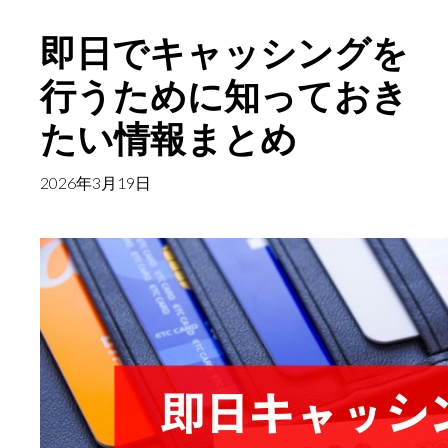
理
即日でキャッシングを
の
相
行うために知っておき
談
たい情報まとめ
な
ら
2026年3月19日
お
す
す
め
法
律
事
務
所