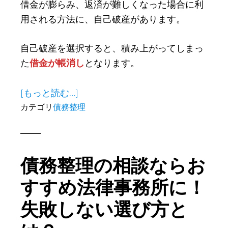
借金が膨らみ、返済が難しくなった場合に利
め
用される方法に、自己破産があります。
る
事
自己破産を選択すると、積み上がってしまっ
で
た
借金が帳消し
となります。
返
済
about
[もっと読む…]
が
自
カテゴリ
債務整理
楽
己
に
破
産
債務整理の相談ならお
を
考
すすめ法律事務所に！
え
失敗しない選び方と
る
前