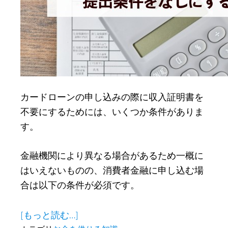
社
や
家
族
に
知
カードローンの申し込みの際に収入証明書を
ら
不要にするためには、いくつか条件がありま
れ
す。
ず
に
金融機関により異なる場合があるため一概に
借
はいえないものの、消費者金融に申し込む場
り
合は以下の条件が必須です。
る
方
about
[もっと読む…]
法