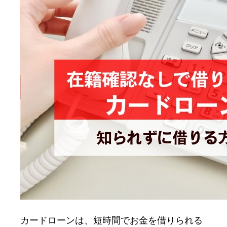
め
に
知
っ
て
お
き
た
い
情
報
ま
と
め
カードローンは、短時間でお金を借りられる