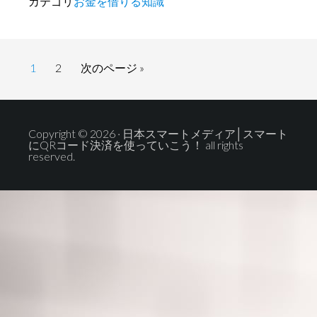
収
カテゴリ
お金を借りる知識
入
証
明
ペ
ペ
移
1
2
次のページ »
書
ー
ー
動
不
ジ
ジ
要
Copyright © 2026 · 日本スマートメディア│スマート
で
にQRコード決済を使っていこう！ all rights
reserved.
借
り
ら
れ
る
カ
ー
ド